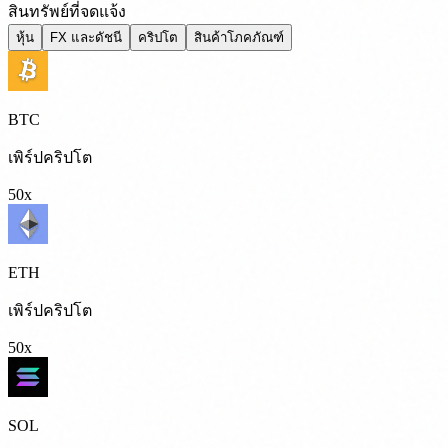
สินทรัพย์ที่จดแจ้ง
หุ้น
FX และดัชนี
คริปโต
สินค้าโภคภัณฑ์
BTC
เพิร์ปคริปโต
50x
ETH
เพิร์ปคริปโต
50x
SOL