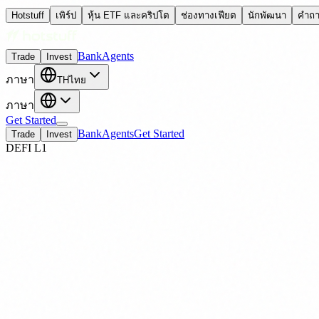
Hotstuff
เพิร์ป
หุ้น ETF และคริปโต
ช่องทางเฟียต
นักพัฒนา
คำถา
Bank
Agents
Trade
Invest
ภาษา
TH
ไทย
ภาษา
Get Started
Bank
Agents
Get Started
Trade
Invest
DEFI L1